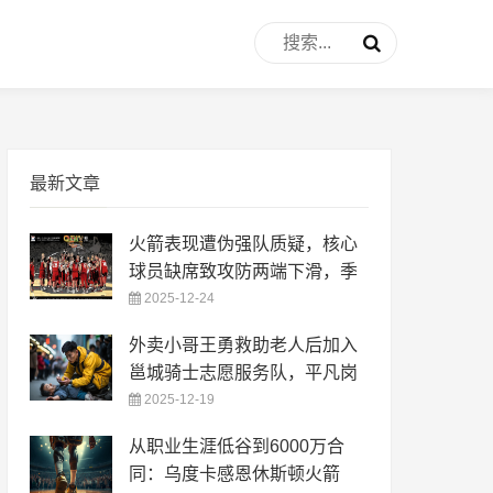
最新文章
火箭表现遭伪强队质疑，核心
球员缺席致攻防两端下滑，季
2025-12-24
外卖小哥王勇救助老人后加入
邕城骑士志愿服务队，平凡岗
2025-12-19
从职业生涯低谷到6000万合
同：乌度卡感恩休斯顿火箭