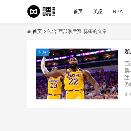
首页
英超
NBA
首页
包含"西部季后赛"标签的文章
NBA
西
震
胜
仍