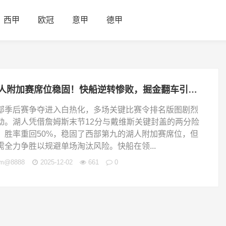
西甲
欧冠
意甲
德甲
湖人附加赛席位稳固！快船逆转惨败，掘金翻车引爆西部季后赛排名悬念
部季后赛争夺进入白热化，多场关键比赛令排名版图剧烈
动。湖人凭借詹姆斯末节12分与戴维斯关键封盖的两分险
，胜率重回50%，稳固了西部第九的湖人附加赛席位，但
需全力争胜以规避单场淘汰风险。快船在领...
jm@8888
2025-12-02
661
0