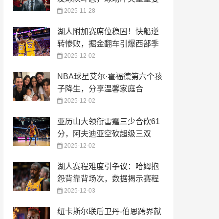
2025-11-28
湖人附加赛席位稳固！快船逆
转惨败，掘金翻车引爆西部季
2025-12-02
NBA球星艾尔·霍福德第六个孩
子降生，分享温馨家庭合
2025-12-02
亚历山大领衔雷霆三少合砍61
分，阿夫迪亚空砍超级三双
2025-12-02
湖人赛程难度引争议：哈姆抱
怨背靠背场次，数据揭示赛程
2025-12-03
纽卡斯尔联后卫丹-伯恩跨界献