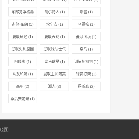
(1)
东部竞争格局
凯尔特人
(1)
活塞
(1)
(1)
杰伦·布朗
(1)
坎宁安
(1)
马祖拉
(1)
曼联球迷
(1)
曼联表现
(1)
曼联困境
(1)
曼联失利原因
曼联球队士气
皇马
(1)
(1)
(1)
阿隆索
(1)
皇马球星
(1)
训练场拥抱
(1)
队友和解
(1)
曼联主帅阿莫
球员打架
(1)
林
(1)
西甲
(2)
湖人
(3)
杨瀚森
(2)
季后赛前景
(1)
地图