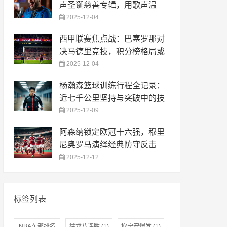
声圣诞慈善专辑，用歌声温
2025-12-04
西甲联赛焦点战：巴塞罗那对
决马德里竞技，积分榜格局或
2025-12-04
杨瀚森篮球训练行程全记录：
近七千公里坚持与突破中的技
2025-12-09
阿森纳锁定欧冠十六强，穆里
尼奥罗马演绎经典防守反击
2025-12-12
标签列表
NBA东部排名
猛龙八连胜
(1)
坎宁安爆发
(1)