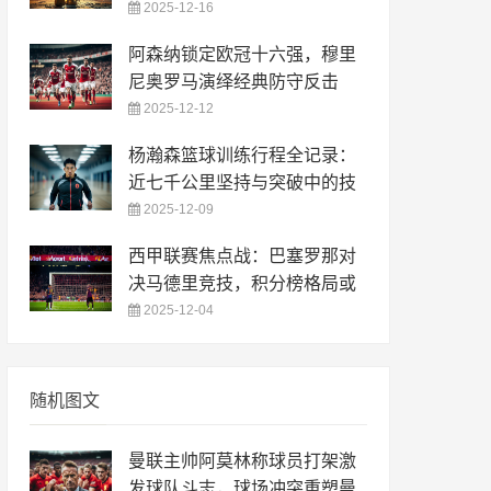
2025-12-16
阿森纳锁定欧冠十六强，穆里
尼奥罗马演绎经典防守反击
2025-12-12
杨瀚森篮球训练行程全记录：
近七千公里坚持与突破中的技
2025-12-09
西甲联赛焦点战：巴塞罗那对
决马德里竞技，积分榜格局或
2025-12-04
随机图文
曼联主帅阿莫林称球员打架激
发球队斗志，球场冲突重塑曼