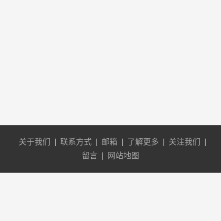
关于我们
|
联系方式
|
邮箱
|
了解更多
|
关注我们
|
留言
|
网站地图