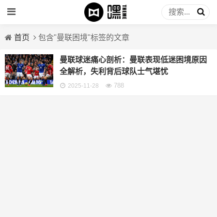
首页
包含"曼联困境"标签的文章
曼联球迷痛心剖析：曼联表现低迷困境原因
全解析，失利背后球队士气堪忧
788
2025-11-28