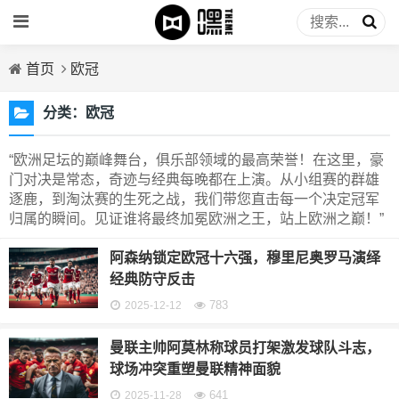
首页
欧冠
分类：
欧冠
“欧洲足坛的巅峰舞台，俱乐部领域的最高荣誉！在这里，豪
门对决是常态，奇迹与经典每晚都在上演。从小组赛的群雄
逐鹿，到淘汰赛的生死之战，我们带您直击每一个决定冠军
归属的瞬间。见证谁将最终加冕欧洲之王，站上欧洲之巅！”
阿森纳锁定欧冠十六强，穆里尼奥罗马演绎
经典防守反击
783
2025-12-12
曼联主帅阿莫林称球员打架激发球队斗志，
球场冲突重塑曼联精神面貌
641
2025-11-28