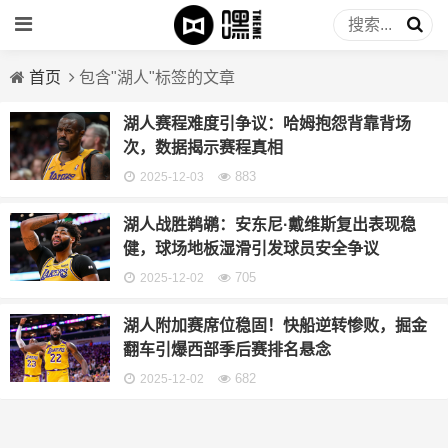
首页
包含"湖人"标签的文章
湖人赛程难度引争议：哈姆抱怨背靠背场
次，数据揭示赛程真相
883
2025-12-03
湖人战胜鹈鹕：安东尼·戴维斯复出表现稳
健，球场地板湿滑引发球员安全争议
705
2025-12-02
湖人附加赛席位稳固！快船逆转惨败，掘金
翻车引爆西部季后赛排名悬念
682
2025-12-02