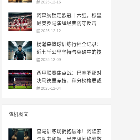
2025-12-16
阿森纳锁定欧冠十六强，穆里
尼奥罗马演绎经典防守反击
2025-12-12
杨瀚森篮球训练行程全记录：
近七千公里坚持与突破中的技
2025-12-09
西甲联赛焦点战：巴塞罗那对
决马德里竞技，积分榜格局或
2025-12-04
随机图文
皇马训练场拥抱破冰！阿隆索
与队友和解，半年隔阂终消散