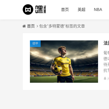
首页
英超
NBA
首页
包含"多特蒙德"标签的文章
德甲
葡
德
待
抗