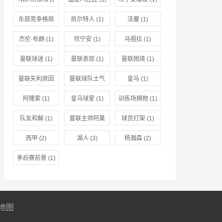
(1)
东部竞争格局
凯尔特人
(1)
活塞
(1)
(1)
杰伦·布朗
(1)
坎宁安
(1)
马祖拉
(1)
曼联球迷
(1)
曼联表现
(1)
曼联困境
(1)
曼联失利原因
曼联球队士气
皇马
(1)
(1)
(1)
阿隆索
(1)
皇马球星
(1)
训练场拥抱
(1)
队友和解
(1)
曼联主帅阿莫
球员打架
(1)
林
(1)
西甲
(2)
湖人
(3)
杨瀚森
(2)
季后赛前景
(1)
地图