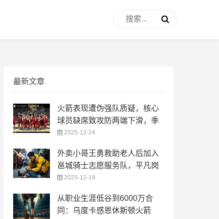
最新文章
火箭表现遭伪强队质疑，核心
球员缺席致攻防两端下滑，季
2025-12-24
外卖小哥王勇救助老人后加入
邕城骑士志愿服务队，平凡岗
2025-12-19
从职业生涯低谷到6000万合
同：乌度卡感恩休斯顿火箭