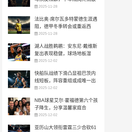
2025-11-28
法比奥·席尔瓦多特蒙德生涯遇
阻，德甲冬季转会或重返西
2025-11-28
湖人战胜鹈鹕：安东尼·戴维斯
复出表现稳健，球场地板湿
2025-12-02
快船队战绩下滑凸显祖巴茨内
线短板，阵容重组或成唯一出
2025-12-02
NBA球星艾尔·霍福德第六个孩
子降生，分享温馨家庭合
2025-12-02
亚历山大领衔雷霆三少合砍61