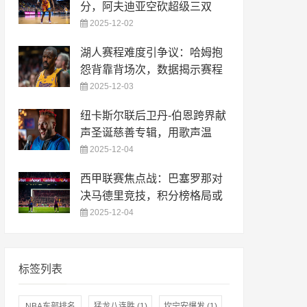
分，阿夫迪亚空砍超级三双
2025-12-02
湖人赛程难度引争议：哈姆抱
怨背靠背场次，数据揭示赛程
2025-12-03
纽卡斯尔联后卫丹-伯恩跨界献
声圣诞慈善专辑，用歌声温
2025-12-04
西甲联赛焦点战：巴塞罗那对
决马德里竞技，积分榜格局或
2025-12-04
标签列表
NBA东部排名
猛龙八连胜
(1)
坎宁安爆发
(1)