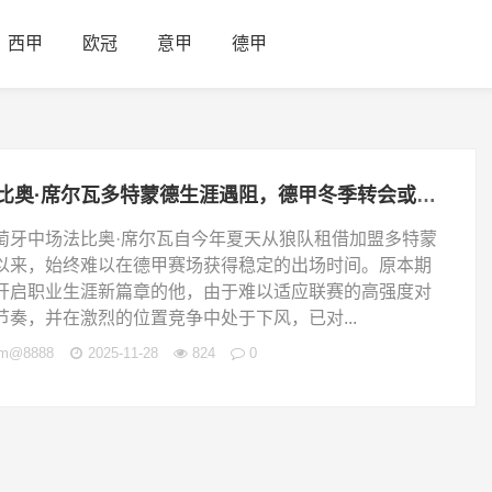
西甲
欧冠
意甲
德甲
法比奥·席尔瓦多特蒙德生涯遇阻，德甲冬季转会或重返西甲
萄牙中场法比奥·席尔瓦自今年夏天从狼队租借加盟多特蒙
以来，始终难以在德甲赛场获得稳定的出场时间。原本期
开启职业生涯新篇章的他，由于难以适应联赛的高强度对
节奏，并在激烈的位置竞争中处于下风，已对...
jm@8888
2025-11-28
824
0