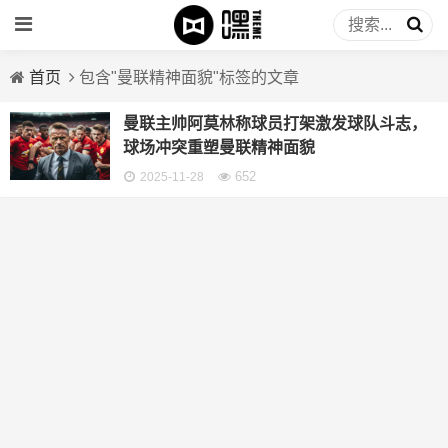
首页
包含"曼联精神面貌"标签的文章
曼联主帅阿莫林称球员打架激发球队斗志，
球场冲突重塑曼联精神面貌
652
2025-11-28