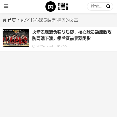
首页
包含"核心球员缺席"标签的文章
火箭表现遭伪强队质疑，核心球员缺席致攻
防两端下滑，季后赛前景蒙阴影
855
2025-12-24